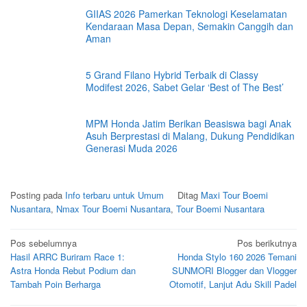
GIIAS 2026 Pamerkan Teknologi Keselamatan
Kendaraan Masa Depan, Semakin Canggih dan
Aman
5 Grand Filano Hybrid Terbaik di Classy
Modifest 2026, Sabet Gelar ‘Best of The Best’
MPM Honda Jatim Berikan Beasiswa bagi Anak
Asuh Berprestasi di Malang, Dukung Pendidikan
Generasi Muda 2026
Posting pada
Info terbaru untuk Umum
Ditag
Maxi Tour Boemi
Nusantara
,
Nmax Tour Boemi Nusantara
,
Tour Boemi Nusantara
Navigasi
Pos sebelumnya
Pos berikutnya
Hasil ARRC Buriram Race 1:
Honda Stylo 160 2026 Temani
pos
Astra Honda Rebut Podium dan
SUNMORI Blogger dan Vlogger
Tambah Poin Berharga
Otomotif, Lanjut Adu Skill Padel