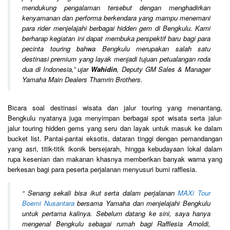
mendukung pengalaman tersebut dengan menghadirkan
kenyamanan dan performa berkendara yang mampu menemani
para rider menjelajahi berbagai hidden gem di Bengkulu. Kami
berharap kegiatan ini dapat membuka perspektif baru bagi para
pecinta touring bahwa Bengkulu merupakan salah satu
destinasi premium yang layak menjadi tujuan petualangan roda
dua di Indonesia,
” ujar
Wahidin
, Deputy GM Sales & Manager
Yamaha Main Dealers Thamrin Brothers.
Bicara soal destinasi wisata dan jalur touring yang menantang,
Bengkulu nyatanya juga menyimpan berbagai spot wisata serta jalur-
jalur touring hidden gems yang seru dan layak untuk masuk ke dalam
bucket list. Pantai-pantai eksotis, dataran tinggi dengan pemandangan
yang asri, titik-titik ikonik bersejarah, hingga kebudayaan lokal dalam
rupa kesenian dan makanan khasnya memberikan banyak warna yang
berkesan bagi para peserta perjalanan menyusuri bumi rafflesia.
“
Senang sekali bisa ikut serta dalam perjalanan
MAXi Tour
Boemi Nusantara
bersama Yamaha dan menjelajahi Bengkulu
untuk pertama kalinya. Sebelum datang ke sini, saya hanya
mengenal Bengkulu sebagai rumah bagi Rafflesia Arnoldi,