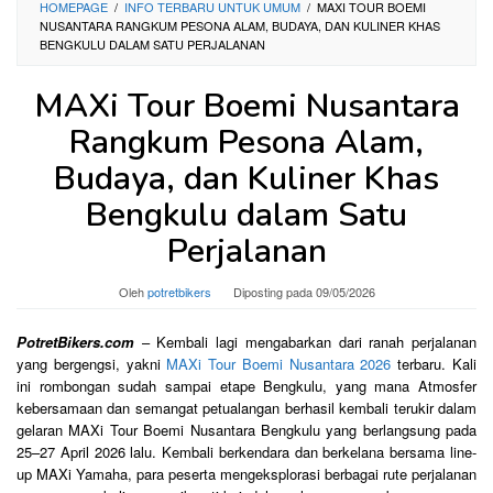
HOMEPAGE
/
INFO TERBARU UNTUK UMUM
/
MAXI TOUR BOEMI
NUSANTARA RANGKUM PESONA ALAM, BUDAYA, DAN KULINER KHAS
BENGKULU DALAM SATU PERJALANAN
MAXi Tour Boemi Nusantara
Rangkum Pesona Alam,
Budaya, dan Kuliner Khas
Bengkulu dalam Satu
Perjalanan
Oleh
potretbikers
Diposting pada
09/05/2026
PotretBikers.com
– Kembali lagi mengabarkan dari ranah perjalanan
yang bergengsi, yakni
MAXi Tour Boemi Nusantara 2026
terbaru. Kali
ini rombongan sudah sampai etape Bengkulu, yang mana Atmosfer
kebersamaan dan semangat petualangan berhasil kembali terukir dalam
gelaran MAXi Tour Boemi Nusantara Bengkulu yang berlangsung pada
25–27 April 2026 lalu. Kembali berkendara dan berkelana bersama line-
up MAXi Yamaha, para peserta mengeksplorasi berbagai rute perjalanan