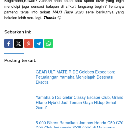
Bagaimana,Kawan? Apakah anda salah satu speed lover yang ingin
mencicipi juga sensasi balapan di sirkuit langsung begini? Tentunya
pantengi terus info terkait
MAXI Race 2026
serie berikutnya yang
bakalan lebih seru lagi.
Thanks
🙂
Sebarkan ini:
Posting terkait:
GEAR ULTIMATE RIDE Celebes Expedition:
Petualangan Yamaha Menjelajah Destinasi
Eksotis
Yamaha STSJ Gelar Classy Escape Club, Grand
Filano Hybrid Jadi Teman Gaya Hidup Sehat
Gen Z
5.000 Bikers Ramaikan Jamnas Honda C50 C70
C90 Club Indonesia XXIII 2026 di Mojokerto,