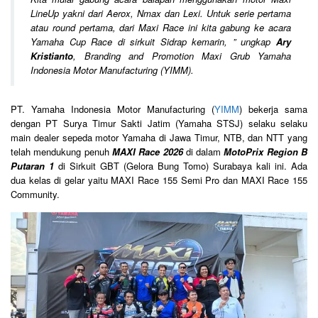
LineUp yakni dari Aerox, Nmax dan Lexi. Untuk serie pertama
atau round pertama, dari Maxi Race ini kita gabung ke acara
Yamaha Cup Race di sirkuit Sidrap kemarin,
” ungkap
Ary
Kristianto
, Branding and Promotion Maxi Grub Yamaha
Indonesia Motor Manufacturing (YIMM).
PT. Yamaha Indonesia Motor Manufacturing (
YIMM
) bekerja sama
dengan PT Surya Timur Sakti Jatim (Yamaha STSJ) selaku selaku
main dealer sepeda motor Yamaha di Jawa Timur, NTB, dan NTT yang
telah mendukung penuh
MAXI Race 2026
di dalam
MotoPrix Region B
Putaran 1
di Sirkuit GBT (Gelora Bung Tomo) Surabaya kali ini. Ada
dua kelas di gelar yaitu MAXI Race 155 Semi Pro dan MAXI Race 155
Community.