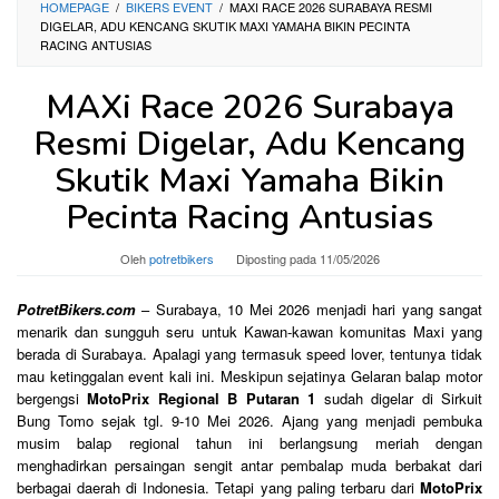
HOMEPAGE
/
BIKERS EVENT
/
MAXI RACE 2026 SURABAYA RESMI
DIGELAR, ADU KENCANG SKUTIK MAXI YAMAHA BIKIN PECINTA
RACING ANTUSIAS
MAXi Race 2026 Surabaya
Resmi Digelar, Adu Kencang
Skutik Maxi Yamaha Bikin
Pecinta Racing Antusias
Oleh
potretbikers
Diposting pada
11/05/2026
PotretBikers.com
– Surabaya, 10 Mei 2026 menjadi hari yang sangat
menarik dan sungguh seru untuk Kawan-kawan komunitas Maxi yang
berada di Surabaya. Apalagi yang termasuk speed lover, tentunya tidak
mau ketinggalan event kali ini. Meskipun sejatinya Gelaran balap motor
bergengsi
MotoPrix Regional B Putaran 1
sudah digelar di Sirkuit
Bung Tomo sejak tgl. 9-10 Mei 2026. Ajang yang menjadi pembuka
musim balap regional tahun ini berlangsung meriah dengan
menghadirkan persaingan sengit antar pembalap muda berbakat dari
berbagai daerah di Indonesia. Tetapi yang paling terbaru dari
MotoPrix