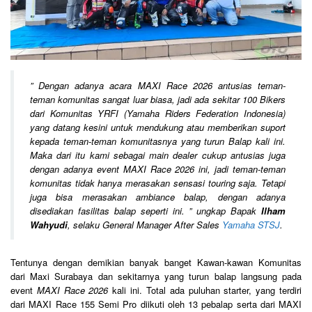
”
Dengan adanya acara MAXI Race 2026 antusias teman-
teman komunitas sangat luar biasa, jadi ada sekitar 100 Bikers
dari Komunitas YRFI (Yamaha Riders Federation Indonesia)
yang datang kesini untuk mendukung atau memberikan suport
kepada teman-teman komunitasnya yang turun Balap kali ini.
Maka dari itu kami sebagai main dealer cukup antusias juga
dengan adanya event MAXI Race 2026 ini, jadi teman-teman
komunitas tidak hanya merasakan sensasi touring saja. Tetapi
juga bisa merasakan ambiance balap, dengan adanya
disediakan fasilitas balap seperti ini.
” ungkap Bapak
Ilham
Wahyudi
, selaku General Manager After Sales
Yamaha STSJ
.
Tentunya dengan demikian banyak banget Kawan-kawan Komunitas
dari Maxi Surabaya dan sekitarnya yang turun balap langsung pada
event
MAXI Race 2026
kali ini. Total ada puluhan starter, yang terdiri
dari MAXI Race 155 Semi Pro diikuti oleh 13 pebalap serta dari MAXI