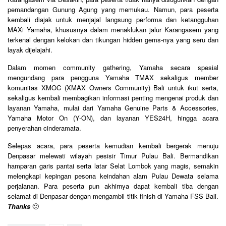
pemandangan Gunung Agung yang memukau. Namun, para peserta
kembali diajak untuk menjajal langsung performa dan ketangguhan
MAXi Yamaha, khususnya dalam menaklukan jalur Karangasem yang
terkenal dengan kelokan dan tikungan hidden gems-nya yang seru dan
layak dijelajahi.
Dalam momen community gathering, Yamaha secara spesial
mengundang para pengguna Yamaha TMAX sekaligus member
komunitas XMOC (XMAX Owners Community) Bali untuk ikut serta,
sekaligus kembali membagikan informasi penting mengenai produk dan
layanan Yamaha, mulai dari Yamaha Genuine Parts & Accessories,
Yamaha Motor On (Y-ON), dan layanan YES24H, hingga acara
penyerahan cinderamata.
Selepas acara, para peserta kemudian kembali bergerak menuju
Denpasar melewati wilayah pesisir Timur Pulau Bali. Bermandikan
hamparan garis pantai serta latar Selat Lombok yang magis, semakin
melengkapi kepingan pesona keindahan alam Pulau Dewata selama
perjalanan. Para peserta pun akhirnya dapat kembali tiba dengan
selamat di Denpasar dengan mengambil titik finish di Yamaha FSS Bali.
Thanks
🙂