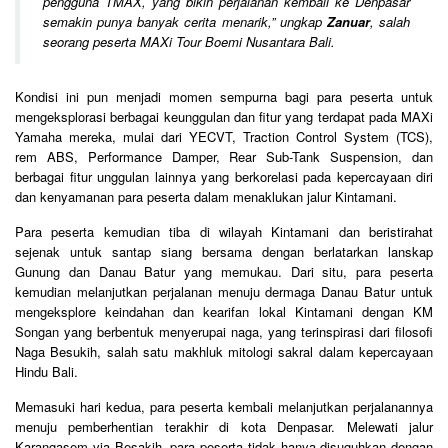
pengguna TMAX, yang bikin perjalanan kembali ke Denpasar
semakin punya banyak cerita menarik,
” ungkap
Zanuar
, salah
seorang peserta MAXi Tour Boemi Nusantara Bali.
Kondisi ini pun menjadi momen sempurna bagi para peserta untuk
mengeksplorasi berbagai keunggulan dan fitur yang terdapat pada MAXi
Yamaha mereka, mulai dari YECVT, Traction Control System (TCS),
rem ABS, Performance Damper, Rear Sub-Tank Suspension, dan
berbagai fitur unggulan lainnya yang berkorelasi pada kepercayaan diri
dan kenyamanan para peserta dalam menaklukan jalur Kintamani.
Para peserta kemudian tiba di wilayah Kintamani dan beristirahat
sejenak untuk santap siang bersama dengan berlatarkan lanskap
Gunung dan Danau Batur yang memukau. Dari situ, para peserta
kemudian melanjutkan perjalanan menuju dermaga Danau Batur untuk
mengeksplore keindahan dan kearifan lokal Kintamani dengan KM
Songan yang berbentuk menyerupai naga, yang terinspirasi dari filosofi
Naga Besukih, salah satu makhluk mitologi sakral dalam kepercayaan
Hindu Bali.
Memasuki hari kedua, para peserta kembali melanjutkan perjalanannya
menuju pemberhentian terakhir di kota Denpasar. Melewati jalur
Karangasem via Besakih, para peserta tidak hanya disuguhkan dengan