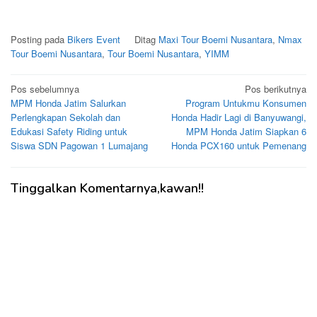
Posting pada
Bikers Event
Ditag
Maxi Tour Boemi Nusantara
,
Nmax
Tour Boemi Nusantara
,
Tour Boemi Nusantara
,
YIMM
Navigasi
Pos sebelumnya
Pos berikutnya
MPM Honda Jatim Salurkan
Program Untukmu Konsumen
pos
Perlengkapan Sekolah dan
Honda Hadir Lagi di Banyuwangi,
Edukasi Safety Riding untuk
MPM Honda Jatim Siapkan 6
Siswa SDN Pagowan 1 Lumajang
Honda PCX160 untuk Pemenang
Tinggalkan Komentarnya,kawan!!