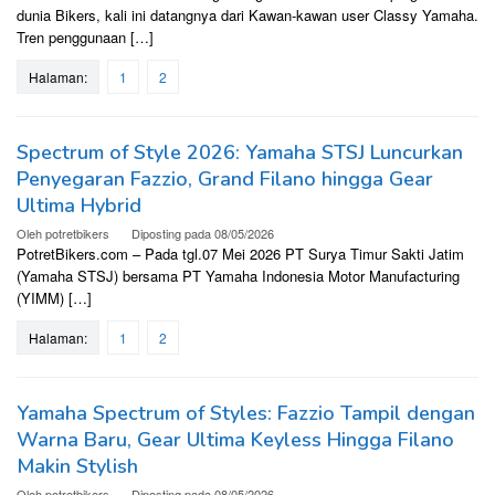
dunia Bikers, kali ini datangnya dari Kawan-kawan user Classy Yamaha.
Tren penggunaan […]
Halaman:
1
2
Spectrum of Style 2026: Yamaha STSJ Luncurkan
Penyegaran Fazzio, Grand Filano hingga Gear
Ultima Hybrid
Oleh
potretbikers
Diposting pada
08/05/2026
PotretBikers.com – Pada tgl.07 Mei 2026 PT Surya Timur Sakti Jatim
(Yamaha STSJ) bersama PT Yamaha Indonesia Motor Manufacturing
(YIMM) […]
Halaman:
1
2
Yamaha Spectrum of Styles: Fazzio Tampil dengan
Warna Baru, Gear Ultima Keyless Hingga Filano
Makin Stylish
Oleh
potretbikers
Diposting pada
08/05/2026