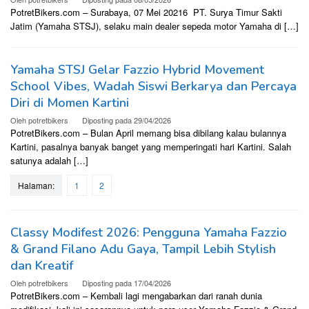
PotretBikers.com – Surabaya, 07 Mei 20216 PT. Surya Timur Sakti
Jatim (Yamaha STSJ), selaku main dealer sepeda motor Yamaha di […]
Yamaha STSJ Gelar Fazzio Hybrid Movement
School Vibes, Wadah Siswi Berkarya dan Percaya
Diri di Momen Kartini
Oleh
potretbikers
Diposting pada
29/04/2026
PotretBikers.com – Bulan April memang bisa dibilang kalau bulannya
Kartini, pasalnya banyak banget yang memperingati hari Kartini. Salah
satunya adalah […]
Halaman:
1
2
Classy Modifest 2026: Pengguna Yamaha Fazzio
& Grand Filano Adu Gaya, Tampil Lebih Stylish
dan Kreatif
Oleh
potretbikers
Diposting pada
17/04/2026
PotretBikers.com – Kembali lagi mengabarkan dari ranah dunia