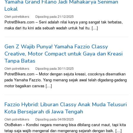
Yamaha Grand Filano Jadi Mahakarya Seniman
Lokal
Oleh
potretbikers
Diposting pada
21/12/2025
PotretBikers.com – Seni adalah nilai karya yang sangat tak terbatas,
maka dari itu kini ada sebuah wadah untuk hal itu. […]
Gen Z Wajib Punya! Yamaha Fazzio Classy
Creative, Motor Compact untuk Gaya dan Kreasi
Tanpa Batas
Oleh
potretbikers
Diposting pada
30/11/2025
PotretBikers.com – Motor dengan sejuta kreasi, cocoknya disematkan
pada Yamaha Fazzio. Yang memang sejak awal telah digadang-gadang
motor bagaikan canvas […]
Fazzio Hybrid: Liburan Classy Anak Muda Telusuri
Kota Bersejarah di Jawa Tengah
Oleh
potretbikers
Diposting pada
04/09/2025
OtoBeken – Kondisi negara memang bisa dibilang carut maut, tapi kita
tetap saja wajib mengenal dan mengenang sejarah dengan baik. […]