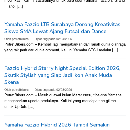
modifikasi, kali ini sasarannya untuk para user Yamaha Fazzio & Grand
Filano. […]
Yamaha Fazzio LTB Surabaya Dorong Kreativitas
Siswa SMA Lewat Ajang Futsal dan Dance
Oleh
potretbikers
Diposting pada
02/04/2026
PotretBikers.com – Kembali lagi mengabarkan dari ranah dunia olahraga
yang tak jauh dari dunia otomotif, kali ini Yamaha STSJ melalui […]
Fazzio Hybrid Starry Night Special Edition 2026,
Skutik Stylish yang Siap Jadi Ikon Anak Muda
Skena
Oleh
potretbikers
Diposting pada
02/03/2026
PotretBikers.com – Masih di awal bulan Maret 2026, tiba-tiba Yamaha
mengabarkan update produknya. Kali ini yang mendapatkan giliran
untuk UpDate […]
Yamaha Fazzio Hybrid 2026 Tampil Semakin