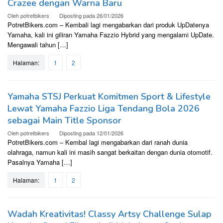
Crazee dengan Warna Baru
Oleh
potretbikers
Diposting pada
26/01/2026
PotretBikers.com – Kembali lagi mengabarkan dari produk UpDatenya
Yamaha, kali ini giliran Yamaha Fazzio Hybrid yang mengalami UpDate.
Mengawali tahun […]
Halaman:
1
2
Yamaha STSJ Perkuat Komitmen Sport & Lifestyle
Lewat Yamaha Fazzio Liga Tendang Bola 2026
sebagai Main Title Sponsor
Oleh
potretbikers
Diposting pada
12/01/2026
PotretBikers.com – Kembal lagi mengabarkan dari ranah dunia
olahraga, namun kali ini masih sangat berkaitan dengan dunia otomotif.
Pasalnya Yamaha […]
Halaman:
1
2
Wadah Kreativitas! Classy Artsy Challenge Sulap