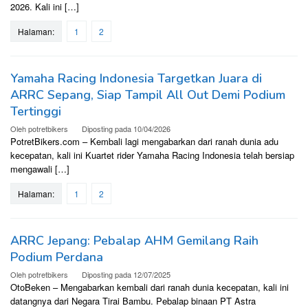
2026. Kali ini […]
Halaman:
1
2
Yamaha Racing Indonesia Targetkan Juara di
ARRC Sepang, Siap Tampil All Out Demi Podium
Tertinggi
Oleh
potretbikers
Diposting pada
10/04/2026
PotretBikers.com – Kembali lagi mengabarkan dari ranah dunia adu
kecepatan, kali ini Kuartet rider Yamaha Racing Indonesia telah bersiap
mengawali […]
Halaman:
1
2
ARRC Jepang: Pebalap AHM Gemilang Raih
Podium Perdana
Oleh
potretbikers
Diposting pada
12/07/2025
OtoBeken – Mengabarkan kembali dari ranah dunia kecepatan, kali ini
datangnya dari Negara Tirai Bambu. Pebalap binaan PT Astra