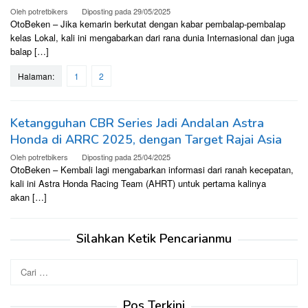
Oleh
potretbikers
Diposting pada
29/05/2025
OtoBeken – Jika kemarin berkutat dengan kabar pembalap-pembalap
kelas Lokal, kali ini mengabarkan dari rana dunia Internasional dan juga
balap […]
Halaman:
1
2
Ketangguhan CBR Series Jadi Andalan Astra
Honda di ARRC 2025, dengan Target Rajai Asia
Oleh
potretbikers
Diposting pada
25/04/2025
OtoBeken – Kembali lagi mengabarkan informasi dari ranah kecepatan,
kali ini Astra Honda Racing Team (AHRT) untuk pertama kalinya
akan […]
Silahkan Ketik Pencarianmu
Cari
untuk:
Pos Terkini