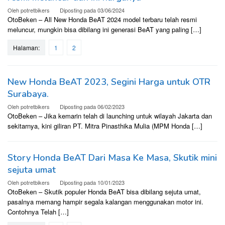
Oleh
potretbikers
Diposting pada
03/06/2024
OtoBeken – All New Honda BeAT 2024 model terbaru telah resmi
meluncur, mungkin bisa dibilang ini generasi BeAT yang paling […]
Halaman:
1
2
New Honda BeAT 2023, Segini Harga untuk OTR
Surabaya.
Oleh
potretbikers
Diposting pada
06/02/2023
OtoBeken – Jika kemarin telah di launching untuk wilayah Jakarta dan
sekitarnya, kini giliran PT. Mitra Pinasthika Mulia (MPM Honda […]
Story Honda BeAT Dari Masa Ke Masa, Skutik mini
sejuta umat
Oleh
potretbikers
Diposting pada
10/01/2023
OtoBeken – Skutik populer Honda BeAT bisa dibilang sejuta umat,
pasalnya memang hampir segala kalangan menggunakan motor ini.
Contohnya Telah […]