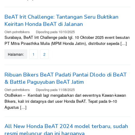
BeAT Irit Challenge: Tantangan Seru Buktikan
Keiritan Honda BeAT di Jalanan
Oleh
potretbikers
Diposting pada
10/10/2025
Surabaya, BeAT Irit Challenge pada tgl. 10 Oktober 2025 event besutan
PT Mitra Pinasthika Mulia (MPM Honda Jatim), distributor sepeda […]
Halaman:
1
2
Ribuan Bikers BeAT Padati Pantai Dlodo di BeAT
& Battle Paguyuban BeAT Jatim
Oleh
potretbikers
Diposting pada
11/08/2025
OtoBeken – Kembali lagi mengabarkan dari eeventnya Kawan-kawan
Bikers, kali ini datagnya dari user Honda BeAT. Tepat pada 9–10
Agustus […]
All New Honda BeAT 2024 model terbaru, sudah
resmi meluncur dan ini harganya