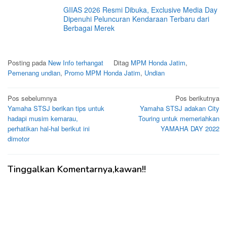
GIIAS 2026 Resmi Dibuka, Exclusive Media Day
Dipenuhi Peluncuran Kendaraan Terbaru dari
Berbagai Merek
Posting pada
New Info terhangat
Ditag
MPM Honda Jatim
,
Pemenang undian
,
Promo MPM Honda Jatim
,
Undian
Navigasi
Pos sebelumnya
Pos berikutnya
Yamaha STSJ berikan tips untuk
Yamaha STSJ adakan City
pos
hadapi musim kemarau,
Touring untuk memeriahkan
perhatikan hal-hal berikut ini
YAMAHA DAY 2022
dimotor
Tinggalkan Komentarnya,kawan!!