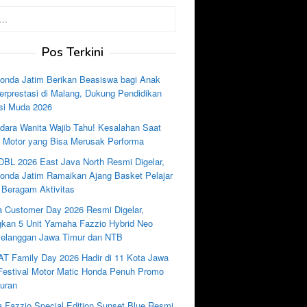
Pos Terkini
nda Jatim Berikan Beasiswa bagi Anak
rprestasi di Malang, Dukung Pendidikan
si Muda 2026
dara Wanita Wajib Tahu! Kesalahan Saat
e Motor yang Bisa Merusak Performa
DBL 2026 East Java North Resmi Digelar,
nda Jatim Ramaikan Ajang Basket Pelajar
 Beragam Aktivitas
 Customer Day 2026 Resmi Digelar,
kan 5 Unit Yamaha Fazzio Hybrid Neo
Pelanggan Jawa Timur dan NTB
AT Family Day 2026 Hadir di 11 Kota Jawa
 Festival Motor Matic Honda Penuh Promo
uran
 Fazzio Special Edition Sunset Blue Resmi