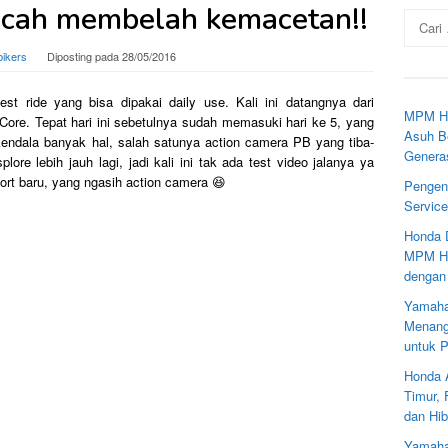
incah membelah kemacetan!!
Cari
untuk:
bikers
Diposting pada
28/05/2016
st ride yang bisa dipakai daily use. Kali ini datangnya dari
MPM Ho
re. Tepat hari ini sebetulnya sudah memasuki hari ke 5, yang
Asuh Be
rkendala banyak hal, salah satunya action camera PB yang tiba-
Genera
lore lebih jauh lagi, jadi kali ini tak ada test video jalanya ya
rt baru, yang ngasih action camera 😆
Pengen
Servic
Honda 
MPM Ho
dengan
Yamaha
Menang
untuk 
Honda 
Timur,
dan Hib
Yamaha