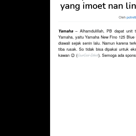
yang imoet nan l
Oleh
potret
Yamaha
– Alhamdulillah, PB dapat unit te
Yamaha, yaitu Yamaha New Fino 125 Blue Co
diawali sejak senin lalu. Namun karena te
tiba rusak. So tidak bisa dipakai untuk eksp
kawan 😉 (
CurCol Dikit
). Semoga ada sponso