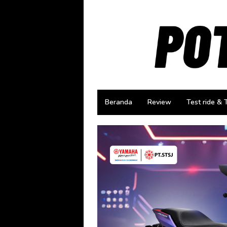
Loncat
ke
konten
Beranda
Review
Test ride & 