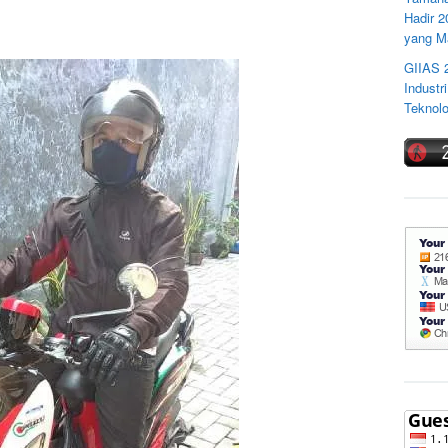
Hadir 
yang M
GIIAS 
Industr
Teknolo