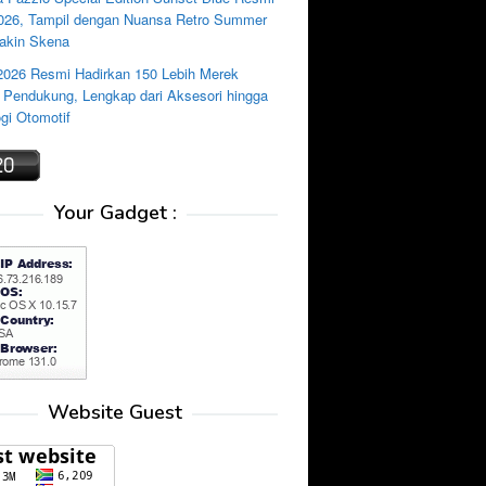
2026, Tampil dengan Nuansa Retro Summer
akin Skena
2026 Resmi Hadirkan 150 Lebih Merek
i Pendukung, Lengkap dari Aksesori hingga
gi Otomotif
Your Gadget :
Website Guest