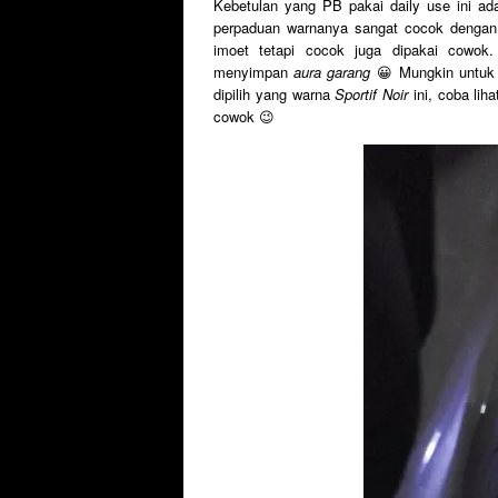
Kebetulan yang PB pakai daily use ini 
perpaduan warnanya sangat cocok dengan 
imoet tetapi cocok juga dipakai cowok
menyimpan
aura garang
😀 Mungkin untuk k
dipilih yang warna
Sportif Noir
ini, coba liha
cowok 😉