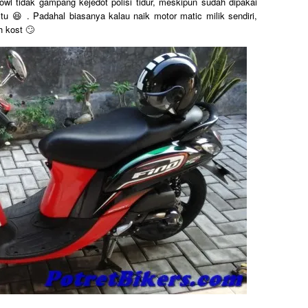
l tidak gampang kejedot polisi tidur, meskipun sudah dipakai
u 😆 . Padahal biasanya kalau naik motor matic milik sendiri,
h kost 🙄