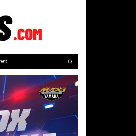
tutup
vent