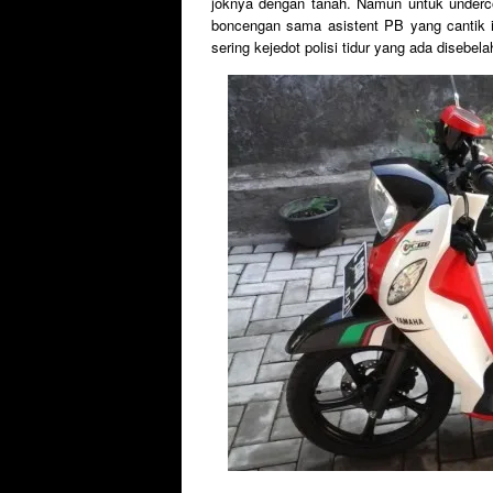
joknya dengan tanah. Namun untuk undercow
boncengan sama asistent PB yang cantik it
sering kejedot polisi tidur yang ada disebela