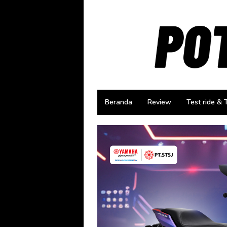
Loncat
ke
konten
Beranda
Review
Test ride & 