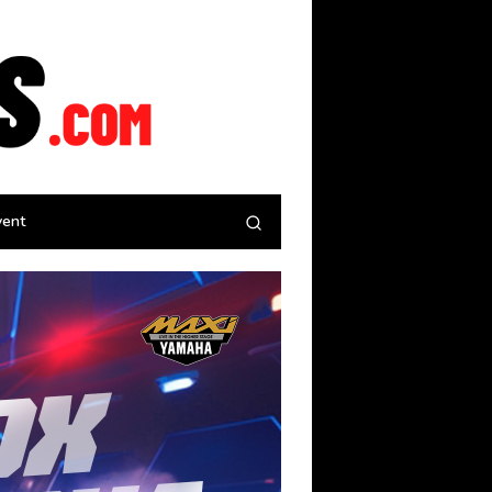
tutup
vent