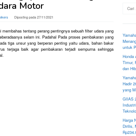
dara Motor
Cari
untuk:
bikers
Diposting pada
27/11/2021
i membahas tentang perang pentingnya sebuah filter udara yang
Yamaha
keberadaanya selam ini. Padahal
Pada proses pembakaran yang
Menang
ada tiga unsur yang berperan penting yaitu udara, bahan bakar
untuk 
us terjaga baik agar pembakaran terjadi sempurna sehingga
l.
Honda 
Timur,
dan Hib
Yamaha
Hadir 
yang M
GIIAS 
Industr
Teknolo
Harga 
Dirilis
Rp234.