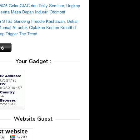
2026 Gelar GIAC dan Daily Seminar, Ungkap
 serta Masa Depan Industri Otomotif
 STSJ Gandeng Freddie Kashawan, Bekali
uasai AI untuk Ciptakan Konten Kreatif di
p Trigger The Trend
Your Gadget :
Website Guest