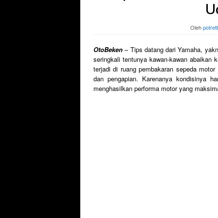
U
Oleh
potret
OtoBeken
– Tips datang dari Yamaha, yakn
seringkali tentunya kawan-kawan abaikan 
terjadi di ruang pembakaran sepeda motor 
dan pengapian. Karenanya kondisinya har
menghasilkan performa motor yang maksima