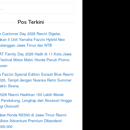
Pos Terkini
 Customer Day 2026 Resmi Digelar,
kan 5 Unit Yamaha Fazzio Hybrid Neo
Pelanggan Jawa Timur dan NTB
AT Family Day 2026 Hadir di 11 Kota Jawa
 Festival Motor Matic Honda Penuh Promo
uran
 Fazzio Special Edition Sunset Blue Resmi
2026, Tampil dengan Nuansa Retro Summer
akin Skena
2026 Resmi Hadirkan 150 Lebih Merek
i Pendukung, Lengkap dari Aksesori hingga
gi Otomotif
New Honda NX500 di Jawa Timur Resmi
, Motor Adventure Premium Dibanderol
000.000