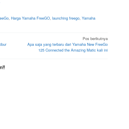
a
reeGo
,
Harga Yamaha FreeGO
,
launching freego
,
Yamaha
Pos berikutnya
ibur
Apa saja yang terbaru dari Yamaha New FreeGo
125 Connected the Amazing Matic kali ini
!!