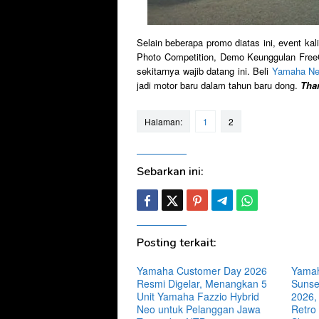
Selain beberapa promo diatas ini, event kal
Photo Competition, Demo Keunggulan FreeG
sekitarnya wajib datang ini. Beli
Yamaha Ne
jadi motor baru dalam tahun baru dong.
Tha
Halaman:
1
2
Sebarkan ini:
Posting terkait:
Yamaha Customer Day 2026
Yamah
Resmi Digelar, Menangkan 5
Sunse
Unit Yamaha Fazzio Hybrid
2026,
Neo untuk Pelanggan Jawa
Retro