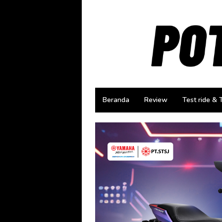
Loncat
ke
konten
Beranda
Review
Test ride & 