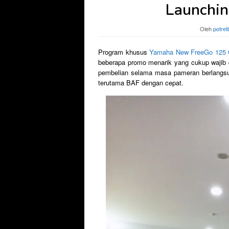
Launching
Oleh
potret
Program khusus
Yamaha New FreeGo 125 
beberapa promo menarik yang cukup wajib 
pembelian selama masa pameran berlangsu
terutama BAF dengan cepat.