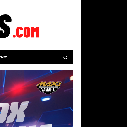
tutup
vent