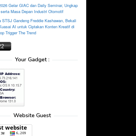
2026 Gelar GIAC dan Daily Seminar, Ungkap
 serta Masa Depan Industri Otomotif
 STSJ Gandeng Freddie Kashawan, Bekali
uasai AI untuk Ciptakan Konten Kreatif di
p Trigger The Trend
Your Gadget :
Website Guest