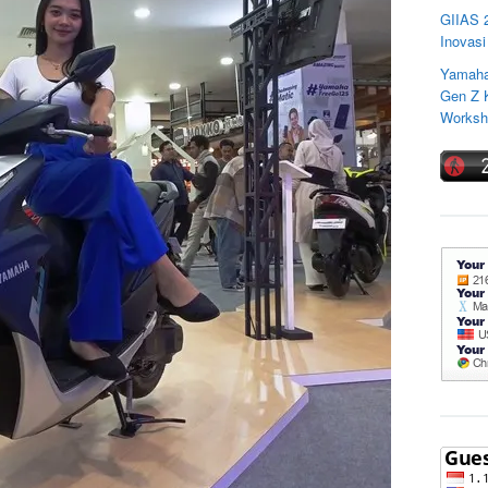
GIIAS 
Inovasi
Yamaha
Gen Z K
Worksho