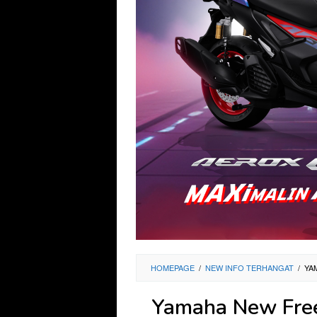
HOMEPAGE
/
NEW INFO TERHANGAT
/
YA
Yamaha New Free