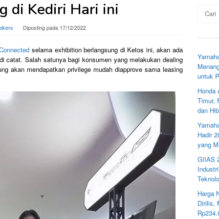
 di Kediri Hari ini
Cari
untuk:
bikers
Diposting pada
17/12/2022
Connected
selama exhibition berlangsung di Ketos ini, akan ada
Yamaha
di catat. Salah satunya bagi konsumen yang melakukan dealing
Menang
ng akan mendapatkan privilege mudah diapprove sama leasing
untuk 
Honda 
Timur,
dan Hib
Yamaha
Hadir 
yang M
GIIAS 
Industr
Teknolo
Harga 
Dirilis
Rp234.