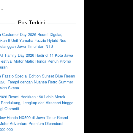
Pos Terkini
 Customer Day 2026 Resmi Digelar,
kan 5 Unit Yamaha Fazzio Hybrid Neo
Pelanggan Jawa Timur dan NTB
AT Family Day 2026 Hadir di 11 Kota Jawa
 Festival Motor Matic Honda Penuh Promo
uran
 Fazzio Special Edition Sunset Blue Resmi
2026, Tampil dengan Nuansa Retro Summer
akin Skena
2026 Resmi Hadirkan 150 Lebih Merek
i Pendukung, Lengkap dari Aksesori hingga
gi Otomotif
New Honda NX500 di Jawa Timur Resmi
, Motor Adventure Premium Dibanderol
000.000