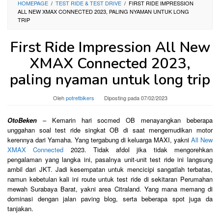
HOMEPAGE
/
TEST RIDE & TEST DRIVE
/
FIRST RIDE IMPRESSION
ALL NEW XMAX CONNECTED 2023, PALING NYAMAN UNTUK LONG
TRIP
First Ride Impression All New
XMAX Connected 2023,
paling nyaman untuk long trip
Oleh
potretbikers
Diposting pada
07/02/2023
OtoBeken
– Kemarin hari socmed OB menayangkan beberapa
unggahan soal test ride singkat OB di saat mengemudikan motor
kerennya dari Yamaha. Yang tergabung di keluarga MAXI, yakni
All New
XMAX Connected
2023. Tidak afdol jika tidak mengorehkan
pengalaman yang langka ini, pasalnya unit-unit test ride ini langsung
ambil dari JKT. Jadi kesempatan untuk mencicipi sangatlah terbatas,
namun kebetulan kali ini route untuk test ride di sekitaran Perumahan
mewah Surabaya Barat, yakni area Citraland. Yang mana memang di
dominasi dengan jalan paving blog, serta beberapa spot juga da
tanjakan.