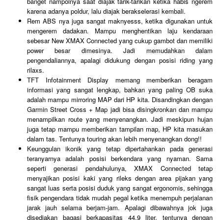
banget nampolnya saat diajak tarik-tarikan ketika habis ngerem
karena adanya poldur, lalu diajak berakselerasi kembali.
Rem ABS nya juga sangat maknyesss, ketika digunakan untuk
mengerem dadakan. Mampu menghentikan laju kendaraan
sebesar New XMAX Connected yang cukup gambot dan memiliki
power besar dimesinya. Jadi memudahkan dalam
pengendaliannya, apalagi didukung dengan posisi riding yang
rilaxs.
TFT Infotainment Display memang memberikan beragam
informasi yang sangat lengkap, bahkan yang paling OB suka
adalah mampu mirroring MAP dari HP kita. Disandingkan dengan
Garmin Street Cross + Map jadi bisa disingkronkan dan mampu
menampilkan route yang menyenangkan. Jadi meskipun hujan
juga tetap mampu memberikan tampilan map, HP kita masukan
dalam tas. Tentunya touring akan lebih menyenangkan dong!!
Keunggulan ikonik yang tetap dipertahankan pada generasi
teranyarnya adalah posisi berkendara yang nyaman. Sama
seperti generasi pendahulunya, XMAX Connected tetap
menyajikan posisi kaki yang rileks dengan area pijakan yang
sangat luas serta posisi duduk yang sangat ergonomis, sehingga
fisik pengendara tidak mudah pegal ketika menempuh perjalanan
jarak jauh selama berjam-jam. Apalagi dibawahnya jok juga
disediakan bagasi berkapasitas 44.9 liter, tentunya dengan