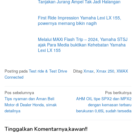
Tanjakan Jurang Ampel Tak Jadi Halangan
First Ride Impression Yamaha Lexi LX 155,
powernya memang bikin nagih
Melalui MAXi Flash Trip – 2024, Yamaha STSJ
ajak Para Media buktikan Kehebatan Yamaha
Lexi LX 155
Posting pada
Test ride & Test Drive
Ditag
Xmax
,
Xmax 250
,
XMAX
Connected
Navigasi
Pos sebelumnya
Pos berikutnya
Tips nyaman dan Aman Beli
AHM OIL tipe SPX2 dan MPX2
pos
Motor di Dealer Honda, simak
dengan kemasan terbaru
detailnya
berukuran 0,65L sudah tersedia
Tinggalkan Komentarnya,kawan!!