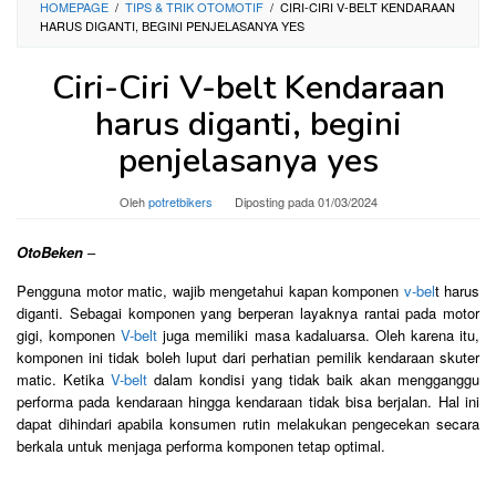
HOMEPAGE
/
TIPS & TRIK OTOMOTIF
/
CIRI-CIRI V-BELT KENDARAAN
HARUS DIGANTI, BEGINI PENJELASANYA YES
Ciri-Ciri V-belt Kendaraan
harus diganti, begini
penjelasanya yes
Oleh
potretbikers
Diposting pada
01/03/2024
OtoBeken
–
Pengguna motor matic, wajib mengetahui kapan komponen
v-bel
t harus
diganti. Sebagai komponen yang berperan layaknya rantai pada motor
gigi, komponen
V-belt
juga memiliki masa kadaluarsa. Oleh karena itu,
komponen ini tidak boleh luput dari perhatian pemilik kendaraan skuter
matic. Ketika
V-belt
dalam kondisi yang tidak baik akan mengganggu
performa pada kendaraan hingga kendaraan tidak bisa berjalan. Hal ini
dapat dihindari apabila konsumen rutin melakukan pengecekan secara
berkala untuk menjaga performa komponen tetap optimal.