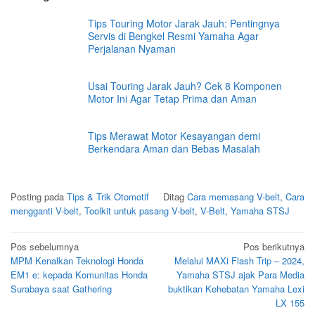
Tips Touring Motor Jarak Jauh: Pentingnya
Servis di Bengkel Resmi Yamaha Agar
Perjalanan Nyaman
Usai Touring Jarak Jauh? Cek 8 Komponen
Motor Ini Agar Tetap Prima dan Aman
Tips Merawat Motor Kesayangan demi
Berkendara Aman dan Bebas Masalah
Posting pada
Tips & Trik Otomotif
Ditag
Cara memasang V-belt
,
Cara
mengganti V-belt
,
Toolkit untuk pasang V-belt
,
V-Belt
,
Yamaha STSJ
Navigasi
Pos sebelumnya
Pos berikutnya
MPM Kenalkan Teknologi Honda
Melalui MAXi Flash Trip – 2024,
pos
EM1 e: kepada Komunitas Honda
Yamaha STSJ ajak Para Media
Surabaya saat Gathering
buktikan Kehebatan Yamaha Lexi
LX 155