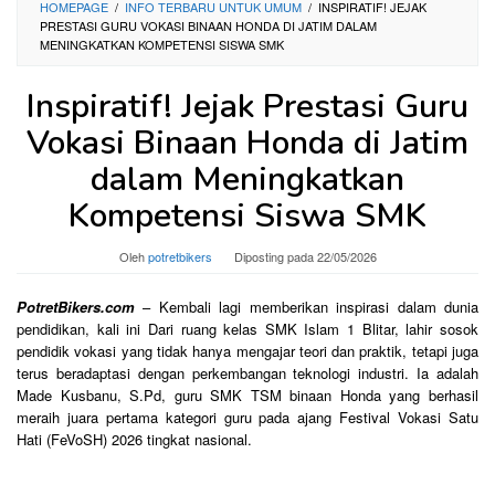
HOMEPAGE
/
INFO TERBARU UNTUK UMUM
/
INSPIRATIF! JEJAK
PRESTASI GURU VOKASI BINAAN HONDA DI JATIM DALAM
MENINGKATKAN KOMPETENSI SISWA SMK
Inspiratif! Jejak Prestasi Guru
Vokasi Binaan Honda di Jatim
dalam Meningkatkan
Kompetensi Siswa SMK
Oleh
potretbikers
Diposting pada
22/05/2026
PotretBikers.com
– Kembali lagi memberikan inspirasi dalam dunia
pendidikan, kali ini Dari ruang kelas SMK Islam 1 Blitar, lahir sosok
pendidik vokasi yang tidak hanya mengajar teori dan praktik, tetapi juga
terus beradaptasi dengan perkembangan teknologi industri. Ia adalah
Made Kusbanu, S.Pd, guru SMK TSM binaan Honda yang berhasil
meraih juara pertama kategori guru pada ajang Festival Vokasi Satu
Hati (FeVoSH) 2026 tingkat nasional.