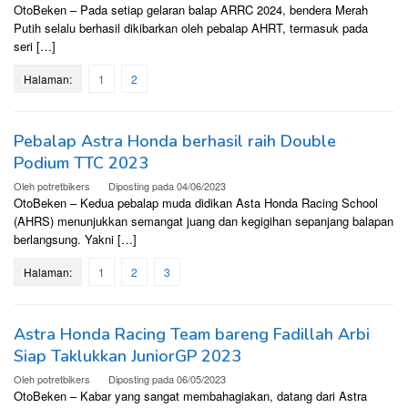
OtoBeken – Pada setiap gelaran balap ARRC 2024, bendera Merah
Putih selalu berhasil dikibarkan oleh pebalap AHRT, termasuk pada
seri […]
Halaman:
1
2
Pebalap Astra Honda berhasil raih Double
Podium TTC 2023
Oleh
potretbikers
Diposting pada
04/06/2023
OtoBeken – Kedua pebalap muda didikan Asta Honda Racing School
(AHRS) menunjukkan semangat juang dan kegigihan sepanjang balapan
berlangsung. Yakni […]
Halaman:
1
2
3
Astra Honda Racing Team bareng Fadillah Arbi
Siap Taklukkan JuniorGP 2023
Oleh
potretbikers
Diposting pada
06/05/2023
OtoBeken – Kabar yang sangat membahagiakan, datang dari Astra