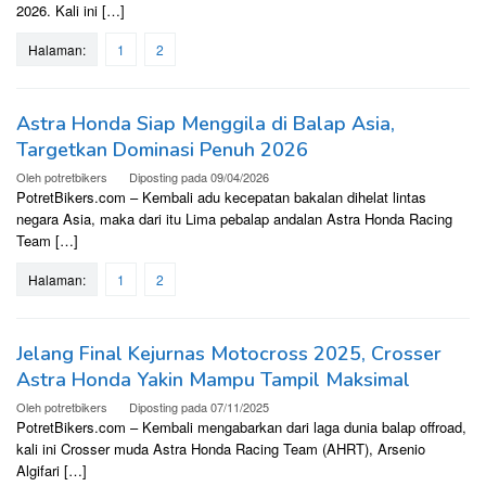
2026. Kali ini […]
Halaman:
1
2
Astra Honda Siap Menggila di Balap Asia,
Targetkan Dominasi Penuh 2026
Oleh
potretbikers
Diposting pada
09/04/2026
PotretBikers.com – Kembali adu kecepatan bakalan dihelat lintas
negara Asia, maka dari itu Lima pebalap andalan Astra Honda Racing
Team […]
Halaman:
1
2
Jelang Final Kejurnas Motocross 2025, Crosser
Astra Honda Yakin Mampu Tampil Maksimal
Oleh
potretbikers
Diposting pada
07/11/2025
PotretBikers.com – Kembali mengabarkan dari laga dunia balap offroad,
kali ini Crosser muda Astra Honda Racing Team (AHRT), Arsenio
Algifari […]