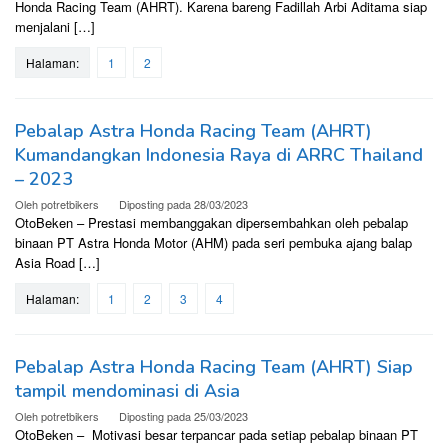
Honda Racing Team (AHRT). Karena bareng Fadillah Arbi Aditama siap
menjalani […]
Halaman:
1
2
Pebalap Astra Honda Racing Team (AHRT)
Kumandangkan Indonesia Raya di ARRC Thailand
– 2023
Oleh
potretbikers
Diposting pada
28/03/2023
OtoBeken – Prestasi membanggakan dipersembahkan oleh pebalap
binaan PT Astra Honda Motor (AHM) pada seri pembuka ajang balap
Asia Road […]
Halaman:
1
2
3
4
Pebalap Astra Honda Racing Team (AHRT) Siap
tampil mendominasi di Asia
Oleh
potretbikers
Diposting pada
25/03/2023
OtoBeken – Motivasi besar terpancar pada setiap pebalap binaan PT