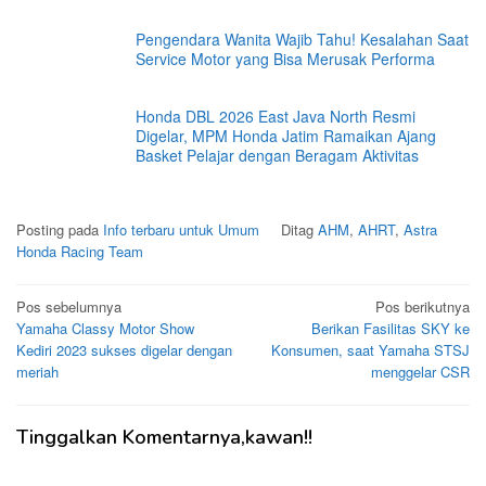
Pengendara Wanita Wajib Tahu! Kesalahan Saat
Service Motor yang Bisa Merusak Performa
Honda DBL 2026 East Java North Resmi
Digelar, MPM Honda Jatim Ramaikan Ajang
Basket Pelajar dengan Beragam Aktivitas
Posting pada
Info terbaru untuk Umum
Ditag
AHM
,
AHRT
,
Astra
Honda Racing Team
Navigasi
Pos sebelumnya
Pos berikutnya
Yamaha Classy Motor Show
Berikan Fasilitas SKY ke
pos
Kediri 2023 sukses digelar dengan
Konsumen, saat Yamaha STSJ
meriah
menggelar CSR
Tinggalkan Komentarnya,kawan!!