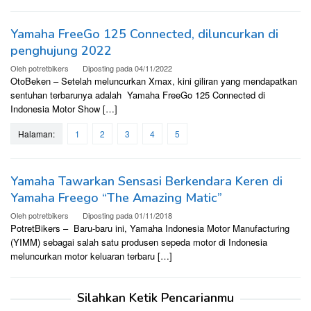
Yamaha FreeGo 125 Connected, diluncurkan di
penghujung 2022
Oleh
potretbikers
Diposting pada
04/11/2022
OtoBeken – Setelah meluncurkan Xmax, kini giliran yang mendapatkan
sentuhan terbarunya adalah Yamaha FreeGo 125 Connected di
Indonesia Motor Show […]
Halaman:
1
2
3
4
5
Yamaha Tawarkan Sensasi Berkendara Keren di
Yamaha Freego “The Amazing Matic”
Oleh
potretbikers
Diposting pada
01/11/2018
PotretBikers – Baru-baru ini, Yamaha Indonesia Motor Manufacturing
(YIMM) sebagai salah satu produsen sepeda motor di Indonesia
meluncurkan motor keluaran terbaru […]
Silahkan Ketik Pencarianmu