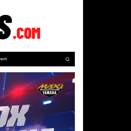
tutup
vent