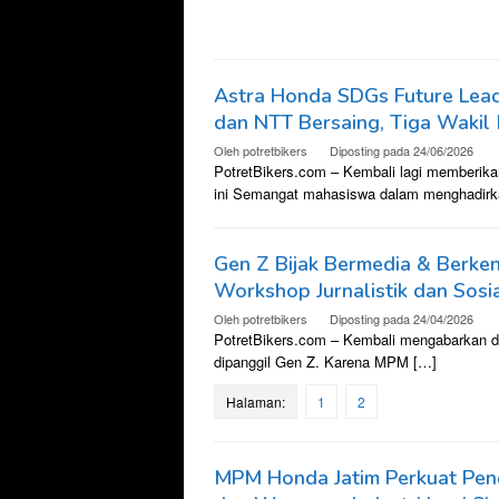
Astra Honda SDGs Future Lea
dan NTT Bersaing, Tiga Wakil 
Oleh
potretbikers
Diposting pada
24/06/2026
PotretBikers.com – Kembali lagi memberikan
ini Semangat mahasiswa dalam menghadirka
Gen Z Bijak Bermedia & Berke
Workshop Jurnalistik dan Sosia
Oleh
potretbikers
Diposting pada
24/04/2026
PotretBikers.com – Kembali mengabarkan dari
dipanggil Gen Z. Karena MPM […]
Halaman:
1
2
MPM Honda Jatim Perkuat Pend