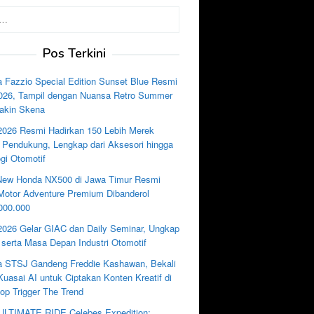
Pos Terkini
 Fazzio Special Edition Sunset Blue Resmi
2026, Tampil dengan Nuansa Retro Summer
akin Skena
2026 Resmi Hadirkan 150 Lebih Merek
i Pendukung, Lengkap dari Aksesori hingga
gi Otomotif
New Honda NX500 di Jawa Timur Resmi
, Motor Adventure Premium Dibanderol
000.000
2026 Gelar GIAC dan Daily Seminar, Ungkap
 serta Masa Depan Industri Otomotif
 STSJ Gandeng Freddie Kashawan, Bekali
uasai AI untuk Ciptakan Konten Kreatif di
p Trigger The Trend
LTIMATE RIDE Celebes Expedition: