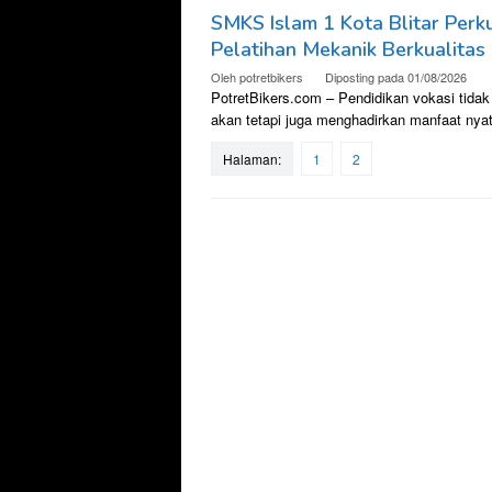
SMKS Islam 1 Kota Blitar Per
Pelatihan Mekanik Berkualitas
Oleh
potretbikers
Diposting pada
01/08/2026
PotretBikers.com – Pendidikan vokasi tida
akan tetapi juga menghadirkan manfaat nya
Halaman:
1
2