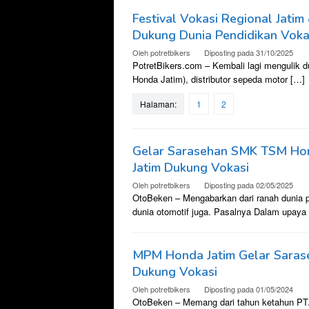
Festival Vokasi Regional Jat
Dukung Dunia Pendidikan Vokas
Oleh
potretbikers
Diposting pada
31/10/2025
PotretBikers.com – Kembali lagi mengulik d
Honda Jatim), distributor sepeda motor […]
Halaman:
1
2
Gelar Sarasehan SMK TSM Ho
Jatim Dukung Vokasi
Oleh
potretbikers
Diposting pada
02/05/2025
OtoBeken – Mengabarkan dari ranah dunia p
dunia otomotif juga. Pasalnya Dalam upaya
MPM Honda Jatim Gelar Sara
Dukung Vokasi
Oleh
potretbikers
Diposting pada
01/05/2024
OtoBeken – Memang dari tahun ketahun PT. 