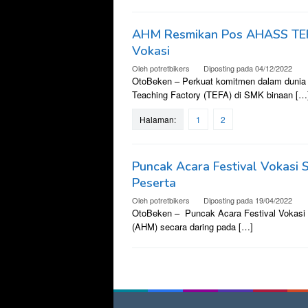
AHM Resmikan Pos AHASS TEFA 
Vokasi
Oleh
potretbikers
Diposting pada
04/12/2022
OtoBeken – Perkuat komitmen dalam dunia
Teaching Factory (TEFA) di SMK binaan […
Halaman:
1
2
Puncak Acara Festival Vokasi S
Peserta
Oleh
potretbikers
Diposting pada
19/04/2022
OtoBeken – Puncak Acara Festival Vokasi 
(AHM) secara daring pada […]