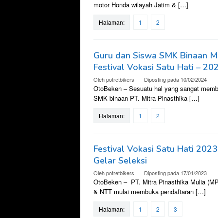
motor Honda wilayah Jatim & […]
Halaman:
1
2
Guru dan Siswa SMK Binaan MP
Festival Vokasi Satu Hati – 20
Oleh
potretbikers
Diposting pada
10/02/2024
OtoBeken – Sesuatu hal yang sangat memban
SMK binaan PT. Mitra Pinasthika […]
Halaman:
1
2
Festival Vokasi Satu Hati 202
Gelar Seleksi
Oleh
potretbikers
Diposting pada
17/01/2023
OtoBeken – PT. Mitra Pinasthika Mulia (MP
& NTT mulai membuka pendaftaran […]
Halaman:
1
2
3