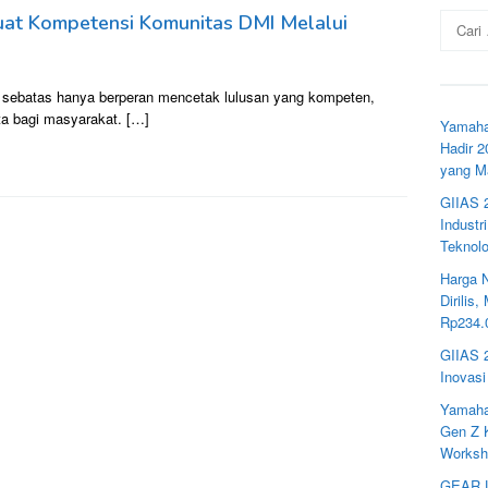
Cari
kuat Kompetensi Komunitas DMI Melalui
untuk:
k sebatas hanya berperan mencetak lulusan yang kompeten,
ta bagi masyarakat. […]
Yamaha
Hadir 
yang M
GIIAS 
Industr
Teknolo
Harga 
Dirilis
Rp234.
GIIAS 
Inovasi
Yamaha
Gen Z K
Worksho
GEAR U