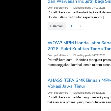
dan Wawasan Industri bagi S
Oleh
potretbikers
Diposting pada
07/03/2026
PotretBikers.com – Kembali lagi aktif dalam
Honda Jatim) distributor sepeda motor […]
Halaman:
1
2
WOW! MPM Honda Jatim Sabet J
2026, Bukti Kualitas Tanpa Ta
Oleh
potretbikers
Diposting pada
14/02/2026
PotretBikers.com – Kembali mengukir presta
membanggakan kembali diraih talenta binaa
AHASS TEFA SMK Binaan MPM Ho
Vokasi Jawa Timur
Oleh
potretbikers
Diposting pada
30/12/2025
PotretBikers.com – Memang menjadi yang t
bakalan ada proses yang membutuhkan sem