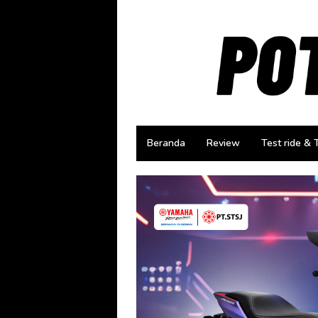
Loncat
ke
konten
Beranda
Review
Test ride & 