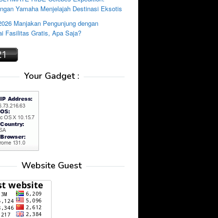
ngan Yamaha Menjelajah Destinasi Eksotis
2026 Manjakan Pengunjung dengan
i Fasilitas Gratis, Apa Saja?
Your Gadget :
Website Guest