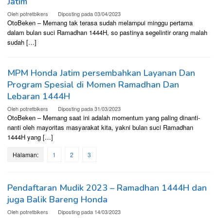
Jatim
Oleh
potretbikers
Diposting pada
03/04/2023
OtoBeken – Memang tak terasa sudah melampui minggu pertama
dalam bulan suci Ramadhan 1444H, so pastinya segelintir orang malah
sudah […]
MPM Honda Jatim persembahkan Layanan Dan
Program Spesial di Momen Ramadhan Dan
Lebaran 1444H
Oleh
potretbikers
Diposting pada
31/03/2023
OtoBeken – Memang saat ini adalah momentum yang paling dinanti-
nanti oleh mayoritas masyarakat kita, yakni bulan suci Ramadhan
1444H yang […]
Halaman:
1
2
3
Pendaftaran Mudik 2023 – Ramadhan 1444H dan
juga Balik Bareng Honda
Oleh
potretbikers
Diposting pada
14/03/2023