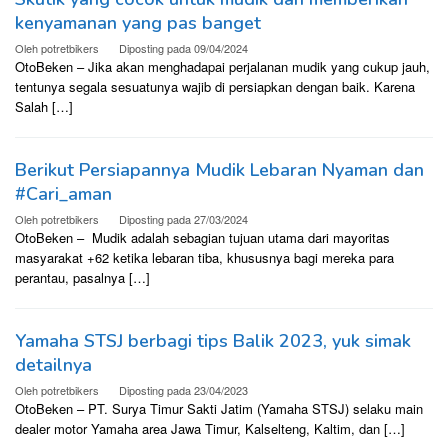
kenyamanan yang pas banget
Oleh
potretbikers
Diposting pada
09/04/2024
OtoBeken – Jika akan menghadapai perjalanan mudik yang cukup jauh,
tentunya segala sesuatunya wajib di persiapkan dengan baik. Karena
Salah […]
Berikut Persiapannya Mudik Lebaran Nyaman dan
#Cari_aman
Oleh
potretbikers
Diposting pada
27/03/2024
OtoBeken – Mudik adalah sebagian tujuan utama dari mayoritas
masyarakat +62 ketika lebaran tiba, khususnya bagi mereka para
perantau, pasalnya […]
Yamaha STSJ berbagi tips Balik 2023, yuk simak
detailnya
Oleh
potretbikers
Diposting pada
23/04/2023
OtoBeken – PT. Surya Timur Sakti Jatim (Yamaha STSJ) selaku main
dealer motor Yamaha area Jawa Timur, Kalselteng, Kaltim, dan […]