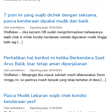
7 poin ini yang wajib dichek dengan seksama,
pasca kendaraan dipakai mudik dan balik
Oleh
potretbikers
Diposting pada
19/04/2024
OtoBeken – Jika kemarin OB sudah menginformasikan bahwasanya
wajib chek & richek kondisi kendaraan setelah digunakan mudik hingga
balik lagi […]
Perhatikan hal berikut ini ketika Berkendara Saat
Arus Balik, biar tetap aman diperjalanan
Oleh
potretbikers
Diposting pada
18/04/2024
OtoBeken – Mengingat jika masuk sekolah masih dilaksanakan Senin
minggu ini, so pastinya masih banyak yang tetap bertahan di desa […]
Pasca Mudik Lebaran wajib chek kondisi
kendaraan yes!!
Oleh
potretbikers
Diposting pada
17/04/2024