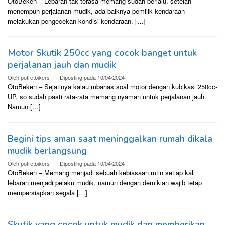
OtoBeken – Lebaran tak terasa memang sudah berlalu, setelah
menempuh perjalanan mudik, ada baiknya pemilik kendaraan
melakukan pengecekan kondisi kendaraan. […]
Motor Skutik 250cc yang cocok banget untuk
perjalanan jauh dan mudik
Oleh
potretbikers
Diposting pada
10/04/2024
OtoBeken – Sejatinya kalau mbahas soal motor dengan kubikasi 250cc-
UP, so sudah pasti rata-rata memang nyaman untuk perjalanan jauh.
Namun […]
Begini tips aman saat meninggalkan rumah dikala
mudik berlangsung
Oleh
potretbikers
Diposting pada
10/04/2024
OtoBeken – Memang menjadi sebuah kebiasaan rutin setiap kali
lebaran menjadi pelaku mudik, namun dengan demikian wajib tetap
mempersiapkan segala […]
Skutik yang cocok untuk mudik dan memberikan