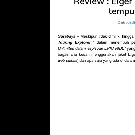
Review : Eiger 
tempuh
Oleh
potret
Surabaya
– Meskipun tidak dimiliki hingg
Touring Explorer
” dalam menempuh perj
Unlimited dalam espisode EPIC RIDE
” yan
bagaimana kesan menggunakan jaket Eiger
web official
) dan apa saja yang ada di dal