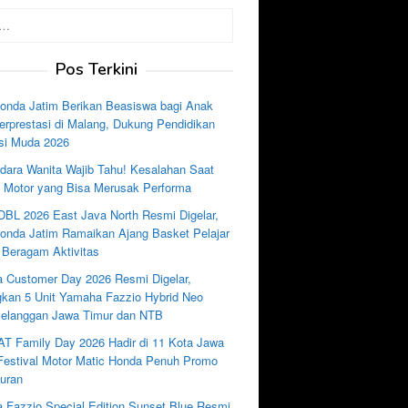
Pos Terkini
nda Jatim Berikan Beasiswa bagi Anak
rprestasi di Malang, Dukung Pendidikan
si Muda 2026
dara Wanita Wajib Tahu! Kesalahan Saat
e Motor yang Bisa Merusak Performa
DBL 2026 East Java North Resmi Digelar,
nda Jatim Ramaikan Ajang Basket Pelajar
 Beragam Aktivitas
 Customer Day 2026 Resmi Digelar,
kan 5 Unit Yamaha Fazzio Hybrid Neo
Pelanggan Jawa Timur dan NTB
AT Family Day 2026 Hadir di 11 Kota Jawa
 Festival Motor Matic Honda Penuh Promo
uran
 Fazzio Special Edition Sunset Blue Resmi