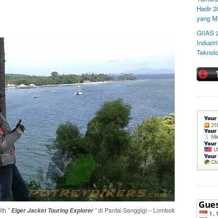
Hadir 
yang M
GIIAS 
Industr
Teknolo
ith ”
” di Pantai Senggigi – Lombok
Eiger Jacket Touring Explorer