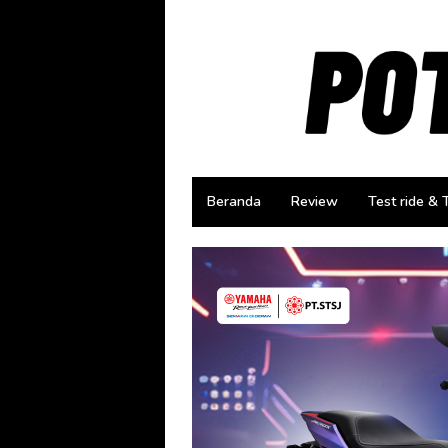
Loncat
ke
konten
Beranda
Review
Test ride & 