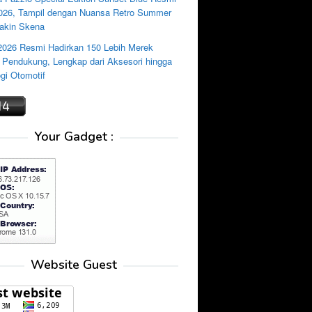
2026, Tampil dengan Nuansa Retro Summer
akin Skena
2026 Resmi Hadirkan 150 Lebih Merek
i Pendukung, Lengkap dari Aksesori hingga
gi Otomotif
Your Gadget :
Website Guest