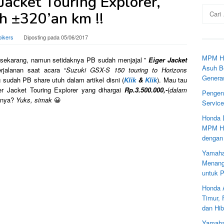
Jacket Touring Explorer,
Cari
 ±320’an km !!
untuk:
bikers
Diposting pada
05/06/2017
MPM Ho
a sekarang, namun setidaknya PB sudah menjajal ”
Eiger Jacket
Asuh Be
alanan saat acara “
Suzuki GSX-S 150 touring to Horizons
Genera
g sudah PB share utuh dalam artikel disni (
Klik
&
Klik
). Mau tau
 Jacket Touring Explorer yang dihargai
Rp.3.500.000,-
(
dalam
Pengen
amnya?
Yuks, simak
😀
Servic
Honda 
MPM Ho
dengan
Yamaha
Menang
untuk 
Honda 
Timur,
dan Hib
Yamaha