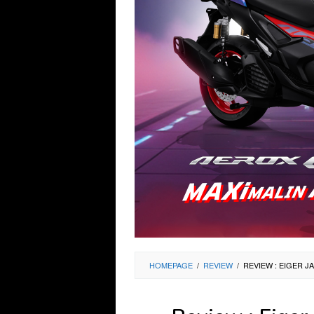
HOMEPAGE
/
REVIEW
/
REVIEW : EIGER J