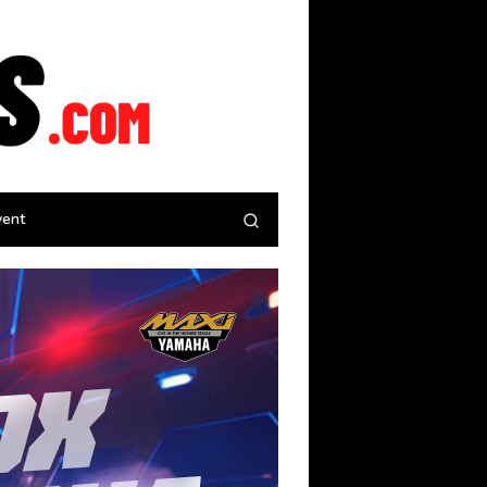
tutup
vent