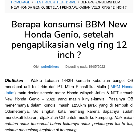
HOMEPAGE
/
TEST RIDE & TEST DRIVE
/
BERAPA KONSUMSI BBM
NEW HONDA GENIO, SETELAH PENGAPLIKASIAN VELG RING 12 INCH ?
Berapa konsumsi BBM New
Honda Genio, setelah
pengaplikasian velg ring 12
inch ?
Oleh
potretbikers
Diposting pada
19/05/2022
OtoBeken
– Waktu Lebaran 1443H kemarin kebetulan banget OB
mendapat unit test ride dari PT. Mitra Pinasthika Mulia (
MPM Honda
Jatim
) main dealer sepeda motor Honda wilayah Jatim & NTT sebuah
New Honda Genio – 2022 yang masih kinyis-kinyis. Pasalnya OB
menerimanya dalam kondisi masih ±250km jarak yang di tempuh di
Odometernya. So singkat kata memang karena dapatnya sudah
mendekati lebaran, dipakailah OB untuk mudik ke kampung.
Nah, inilah
catatan untuk konsumsi bahan bakarnya untuk perhitungan full to full,
selama menunjang kegiatan di kampung
.