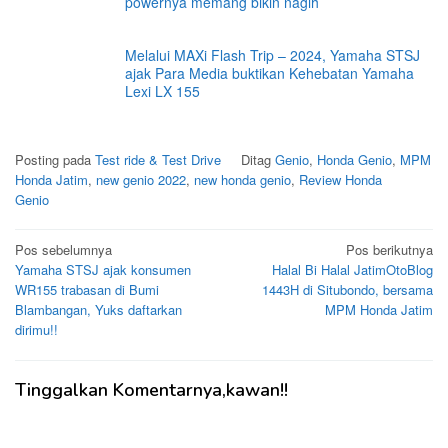
powernya memang bikin nagih
Melalui MAXi Flash Trip – 2024, Yamaha STSJ
ajak Para Media buktikan Kehebatan Yamaha
Lexi LX 155
Posting pada
Test ride & Test Drive
Ditag
Genio
,
Honda Genio
,
MPM
Honda Jatim
,
new genio 2022
,
new honda genio
,
Review Honda
Genio
Navigasi
Pos sebelumnya
Pos berikutnya
Yamaha STSJ ajak konsumen
Halal Bi Halal JatimOtoBlog
pos
WR155 trabasan di Bumi
1443H di Situbondo, bersama
Blambangan, Yuks daftarkan
MPM Honda Jatim
dirimu!!
Tinggalkan Komentarnya,kawan!!